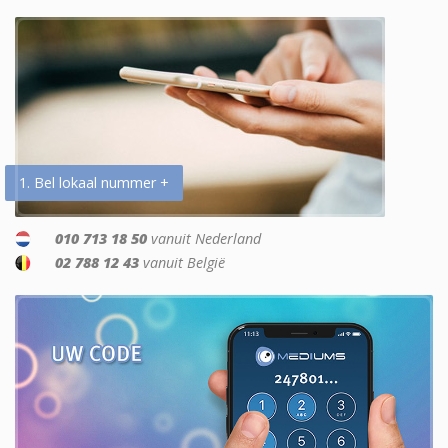
1. Bel lokaal nummer +
010 713 18 50
vanuit Nederland
02 788 12 43
vanuit België