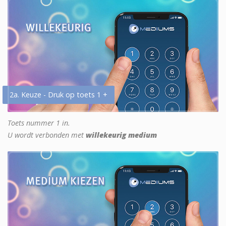
2a. Keuze - Druk op toets 1 +
Toets nummer 1 in.
U wordt verbonden met
willekeurig medium