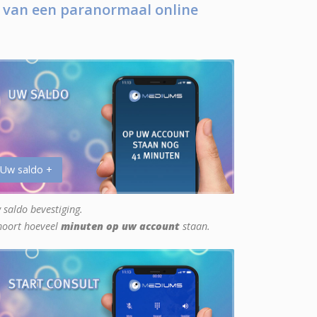
 van een paranormaal online
 Uw saldo +
 saldo bevestiging.
hoort hoeveel
minuten op uw account
staan.