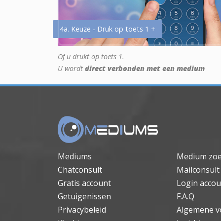
4a. Keuze - Druk op toets 1 +
Of u drukt op toets 1.
U wordt
direct verbonden met een medium
Mediums
Medium zo
Chatconsult
Mailconsult
Gratis account
Login accou
Getuigenissen
F.A.Q
Privacybeleid
Algemene v