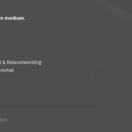
en medium
.
ht & Bewustwording
umchat
den