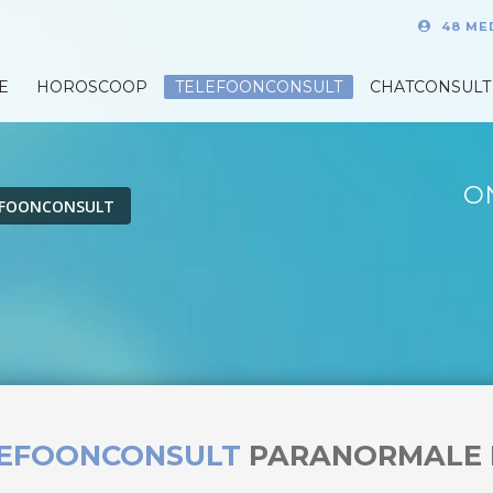
48 ME
E
HOROSCOOP
TELEFOONCONSULT
CHATCONSULT
O
EFOONCONSULT
LEFOONCONSULT
PARANORMALE 