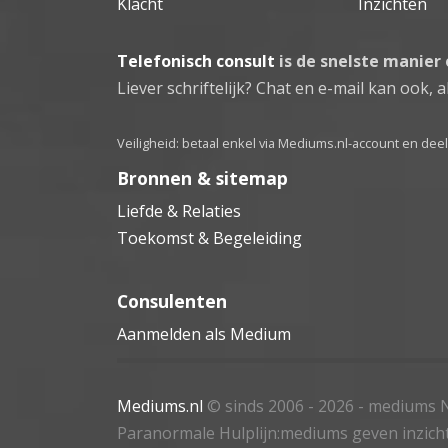
Klacht
Inzichten
Telefonisch consult
is de snelste manier
Liever schriftelijk? Chat en e-mail kan ook, al
Veiligheid: betaal enkel via Mediums.nl-account en de
Bronnen & sitemap
Liefde & Relaties
Toekomst & Begeleiding
Consulenten
Aanmelden als Medium
Mediums.nl
© sinds 2006 - 2026
- mediums N
Paranormale Hulplijn:mediums geven inzich