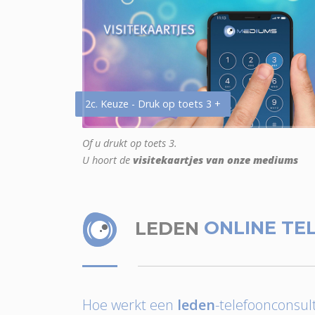
2c. Keuze - Druk op toets 3 +
Of u drukt op toets 3.
U hoort de
visitekaartjes van onze mediums
LEDEN
ONLINE TE
Hoe werkt een
leden
-telefoonconsult