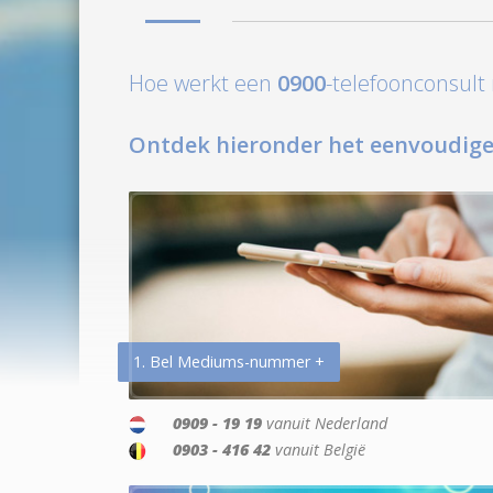
Hoe werkt een
0900
-telefoonconsul
Ontdek hieronder het eenvoudige
1. Bel Mediums-nummer +
0909 - 19 19
vanuit Nederland
0903 - 416 42
vanuit België