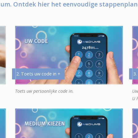
um. Ontdek hier het eenvoudige stappenplan
2. Toets uw code in +
3.
Toets uw persoonlijke code in.
Uw
U 