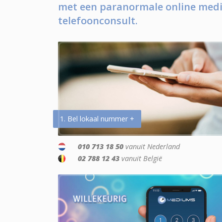
met een paranormale online medi
telefoonconsult.
1. Bel lokaal nummer +
010 713 18 50
vanuit Nederland
02 788 12 43
vanuit België