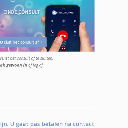
 U sluit het consult af +
enst het consult af te sluiten.
ak gewoon in
of leg af.
ijn. U gaat pas betalen na contact