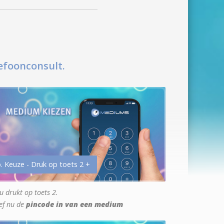
efoonconsult.
. Keuze - Druk op toets 2 +
u drukt op toets 2.
ef nu de
pincode in van een medium