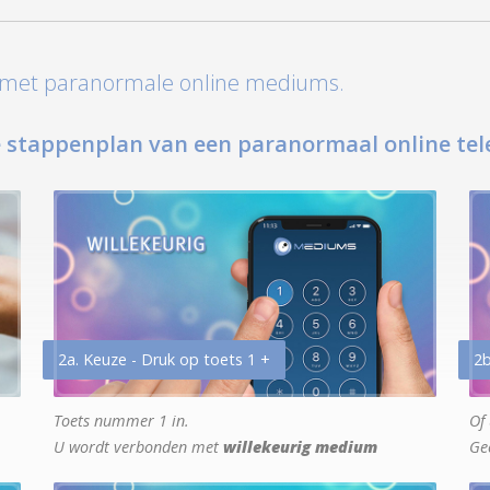
t met paranormale online mediums.
 stappenplan van een paranormaal online tel
2a. Keuze - Druk op toets 1 +
2b
Toets nummer 1 in.
Of 
U wordt verbonden met
willekeurig medium
Ge