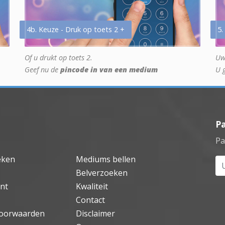
4b. Keuze - Druk op toets 2 +
5.
Of u drukt op toets 2.
Uw
Geef nu de
pincode in van een medium
U 
P
Pa
eken
Mediums bellen
Uw
Belverzoeken
nt
Kwaliteit
Contact
oorwaarden
Disclaimer