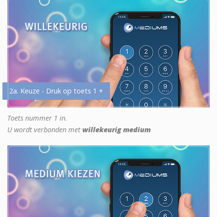
2a. Keuze - Druk op toets 1 +
Toets nummer 1 in.
U wordt verbonden met
willekeurig medium