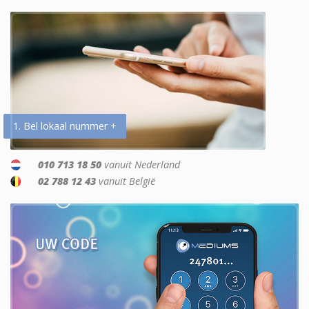
1. Bel lokaal nummer +
010 713 18 50
vanuit Nederland
02 788 12 43
vanuit België