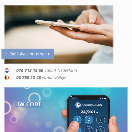
1. Bel lokaal nummer +
010 713 18 50
vanuit Nederland
02 788 12 43
vanuit België