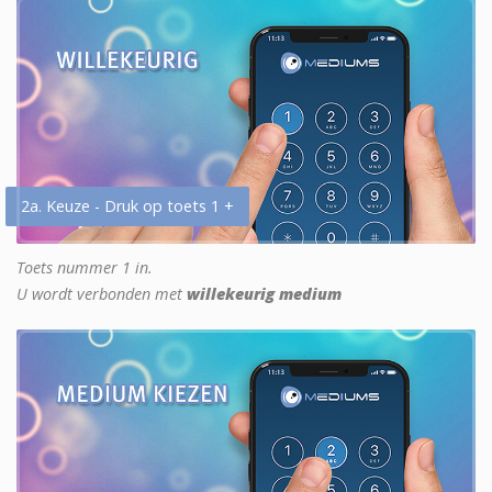
2a. Keuze - Druk op toets 1 +
Toets nummer 1 in.
U wordt verbonden met
willekeurig medium