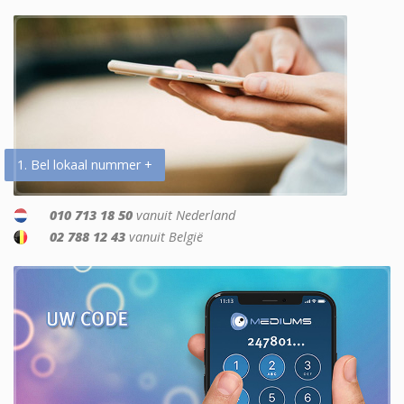
1. Bel lokaal nummer +
010 713 18 50
vanuit Nederland
02 788 12 43
vanuit België