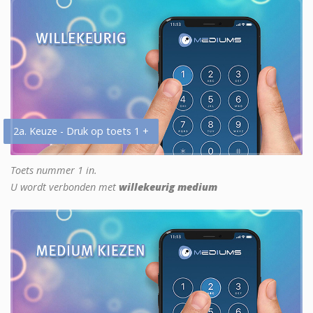
2a. Keuze - Druk op toets 1 +
Toets nummer 1 in.
U wordt verbonden met
willekeurig medium